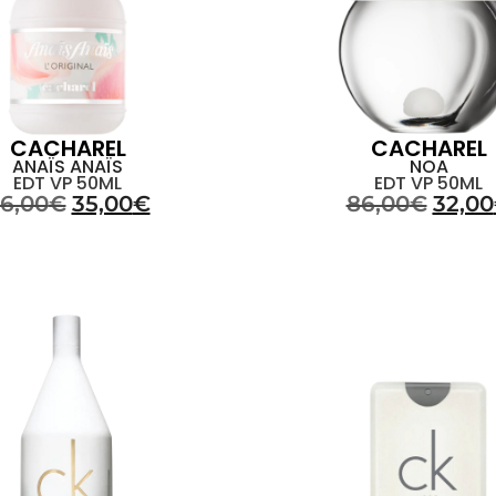
CACHAREL
CACHAREL
ANAÏS ANAÏS
NOA
EDT VP 50ML
EDT VP 50ML
6,00
€
35,00
€
86,00
€
32,00