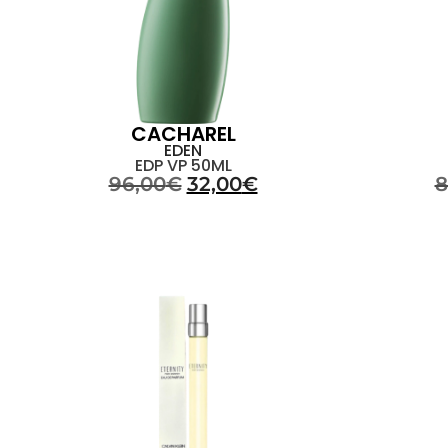
CACHAREL
EDEN
EDP VP 50ML
96,00
€
32,00
€
8