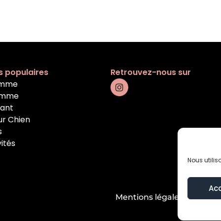
s populaires
Retrouvez-nous sur
emme
omme
fant
ur Chien
s
vités
Nous utilis
Ac
Mentions légales
Condition