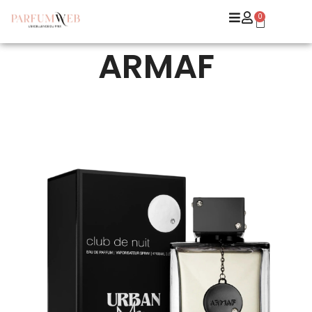
0
ARMAF