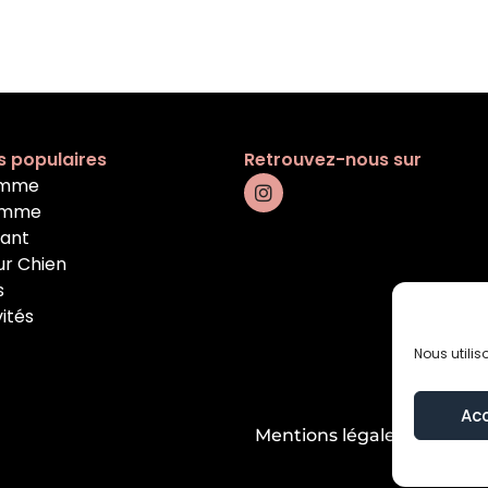
s populaires
Retrouvez-nous sur
emme
omme
fant
ur Chien
s
vités
Nous utilis
Ac
Mentions légales
Condition