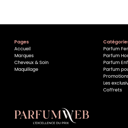
Pages
Catégorie
Accueil
Parfum F
Marques
Parfum H
Cheveux & Soin
Parfum En
Maquillage
Parfum po
Promotion
Les exclusi
Coffrets