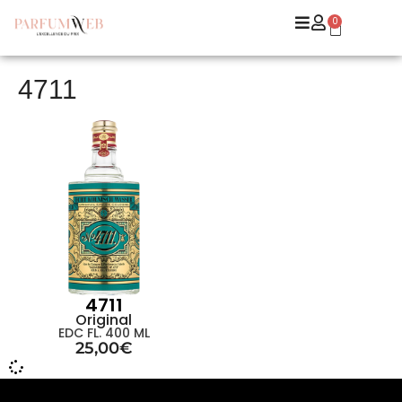
0
4711
4711
Original
EDC FL. 400 ML
25,00
€