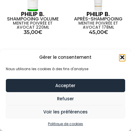
PHILIP B.
PHILIP B.
SHAMPOOING VOLUME
APRÈS-SHAMPOOING
MENTHE POIVRÉE ET
MENTHE POIVRÉE ET
AVOCAT 220ML
AVOCAT 178ML
35,00
€
45,00
€
Gérer le consentement
Nous utilisons les cookies à des fins d'analyse
Accepter
Refuser
PHILIP B.
PHILIP B.
Voir les préférences
WEIGHTLESS
OUD FOREVER SHINE
SHAMPOOING BRILLANCE
CONDITIONING WATER
Politique de cookies
220ML
BRUME DE SOINS 150ML
50,00
€