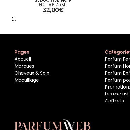
SEDUCTIVE NOIR
EDT VP 75ML
32,00
€
Pages
Catégorie
Accueil
Parfum F
Marques
Parfum H
Cheveux & Soin
Parfum En
Maquillage
Parfum po
Promotion
Les exclusi
Coffrets