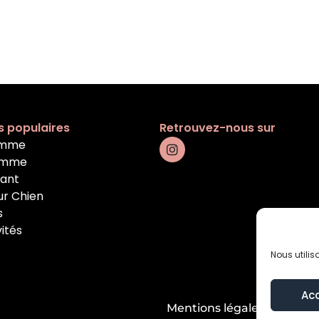
s populaires
Retrouvez-nous sur
emme
omme
fant
ur Chien
s
vités
Nous utilis
Ac
Mentions légales
Condition