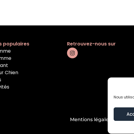
s populaires
Retrouvez-nous sur
emme
omme
fant
ur Chien
s
vités
Nous utilis
Ac
Mentions légales
Condition