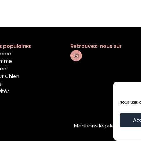
s populaires
Retrouvez-nous sur
emme
omme
fant
ur Chien
s
vités
Nous utilis
Ac
Mentions légales
Condition