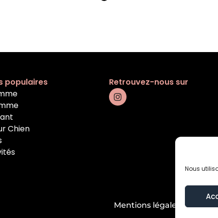
s populaires
Retrouvez-nous sur
emme
omme
fant
ur Chien
s
vités
Nous utilis
Ac
Mentions légales
Condition