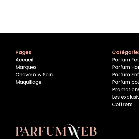
Pages
Catégorie
Accueil
Parfum F
Marques
Parfum H
Cheveux & Soin
Parfum En
Maquillage
Parfum po
Promotion
Les exclusi
Coffrets