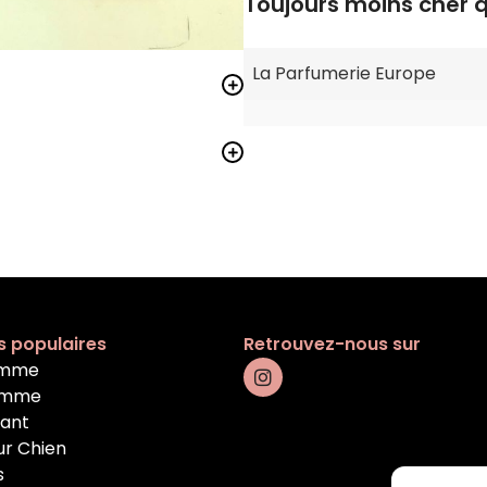
Toujours moins cher 
La Parfumerie Europe
s populaires
Retrouvez-nous sur
emme
omme
fant
ur Chien
s