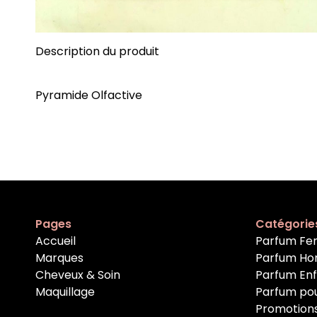
Description du produit
Pyramide Olfactive
Pages
Catégorie
Accueil
Parfum F
Marques
Parfum H
Cheveux & Soin
Parfum En
Maquillage
Parfum po
Promotion