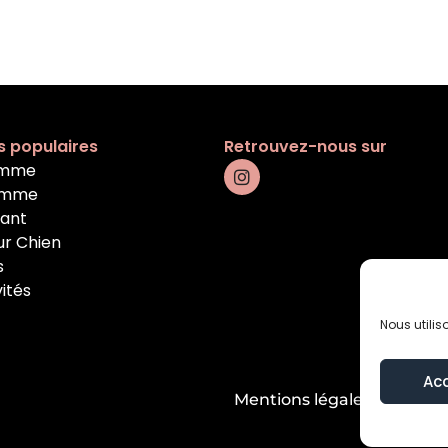
s populaires
Retrouvez-nous sur
emme
omme
fant
ur Chien
s
vités
Nous utilis
Ac
Mentions légales
Condition