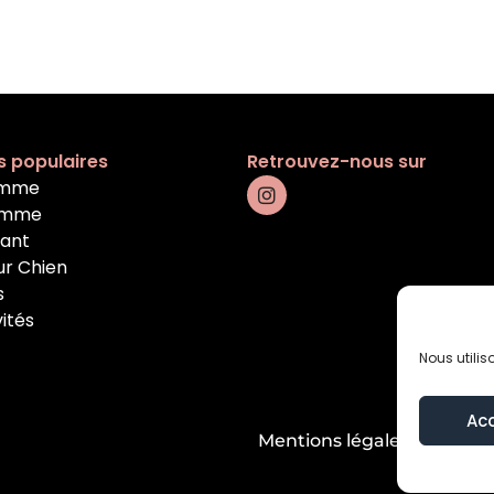
s populaires
Retrouvez-nous sur
emme
omme
fant
ur Chien
s
vités
Nous utilis
Ac
Mentions légales
Condition