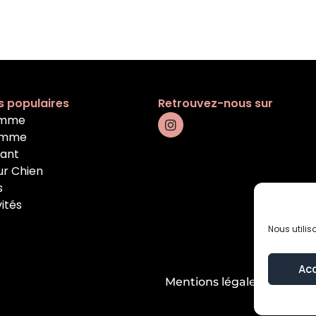
s populaires
Retrouvez-nous sur
emme
omme
fant
ur Chien
s
vités
Nous utilis
Ac
Mentions légales
Condition