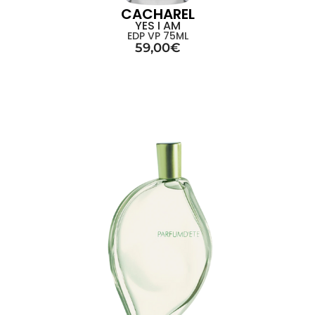
CACHAREL
YES I AM
EDP VP 75ML
59,00
€